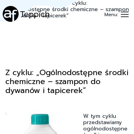
Teppich.pl
→
Porady
→
Z cyklu:
„Ogólnodostępne środki chemiczne – szampon
Menu:
do dywanów i tapicerek”
Z cyklu: „Ogólnodostępne środki
chemiczne – szampon do
dywanów i tapicerek”
W tym cyklu
przedstawiamy
ogólnodostępne