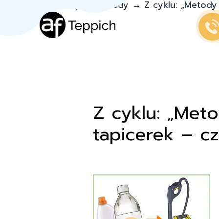
Teppich.pl
→
Porady
→
Z cyklu: „Metody
Z cyklu: „Met
tapicerek – c