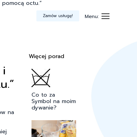
a pomocą octu.”
Zamów usługę!
Menu:
Więcej porad
i
u.”
Co to za
Symbol na moim
dywanie?
ów na
iej