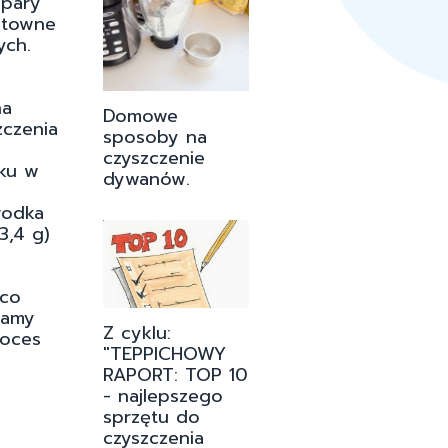
 pary
ztowne
ych.
na
Domowe
zczenia
sposoby na
czyszczenie
iku w
dywanów.
rodka
3,4 g)
 co
camy
Z cyklu:
roces
"TEPPICHOWY
RAPORT: TOP 10
!
- najlepszego
sprzętu do
czyszczenia