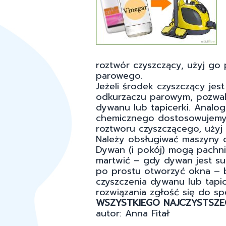
roztwór czyszczący, użyj go 
parowego.
Jeżeli środek czyszczący je
odkurzaczu parowym, pozwal
dywanu lub tapicerki. Analo
chemicznego dostosowujemy ilo
roztworu czyszczącego, użyj 4
Należy obsługiwać maszyny d
Dywan (i pokój) mogą pachni
martwić – gdy dywan jest su
po prostu otworzyć okna – b
czyszczenia dywanu lub tapic
rozwiązania zgłość się do sp
WSZYSTKIEGO NAJCZYSTSZEG
autor: Anna Fitał