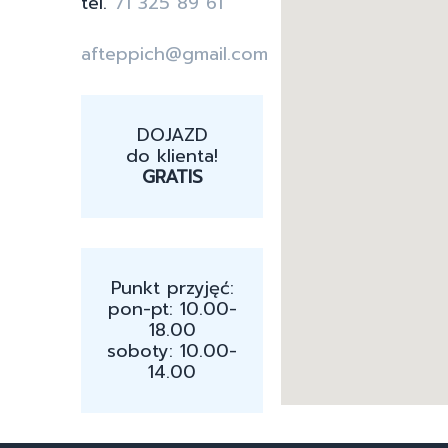
tel.
71 325 89 61
afteppich@gmail.com
DOJAZD
do klienta!
GRATIS
Punkt przyjęć:
pon-pt: 10.00-
18.00
soboty: 10.00-
14.00