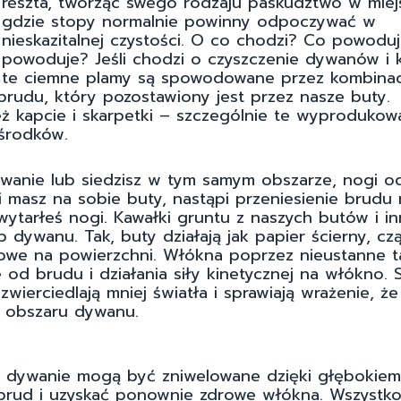
reszta, tworząc swego rodzaju paskudztwo w miej
gdzie stopy normalnie powinny odpoczywać w
nieskazitalnej czystości. O co chodzi? Co powoduj
powoduje? Jeśli chodzi o czyszczenie dywanów i 
te ciemne plamy są spowodowane przez kombinac
brudu, który pozostawiony jest przez nasze buty.
 kapcie i skarpetki – szczególnie te wyprodukow
 środków.
wanie lub siedzisz w tym samym obszarze, nogi oc
 masz na sobie buty, nastąpi przeniesienie brudu 
 wytarłeś nogi. Kawałki gruntu z naszych butów i i
dywanu. Tak, buty działają jak papier ścierny, czą
owe na powierzchni. Włókna poprzez nieustanne t
e od brudu i działania siły kinetycznej na włókno. S
zwierciedlają mniej światła i sprawiają wrażenie, że
a obszaru dywanu.
na dywanie mogą być zniwelowane dzięki głębokie
 brud i uzyskać ponownie zdrowe włókna. Wszystko