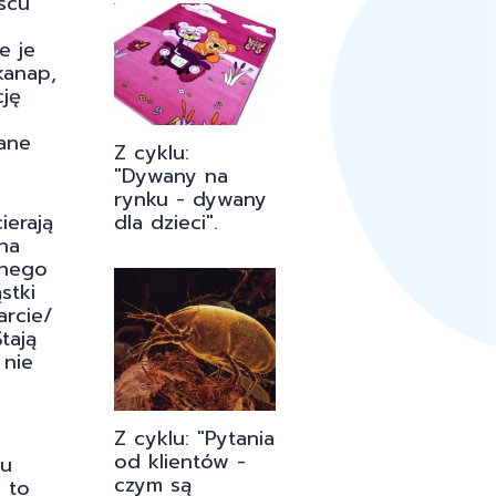
scu
e je
kanap,
ję
ane
Z cyklu:
"Dywany na
rynku - dywany
dla dzieci".
ierają
na
nnego
stki
arcie/
tają
 nie
Z cyklu: "Pytania
od klientów -
mu
czym są
 to