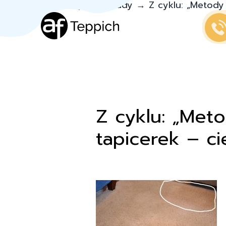
Teppich.pl
→
Porady
→
Z cyklu: „Metody
Z cyklu: „Met
tapicerek – c