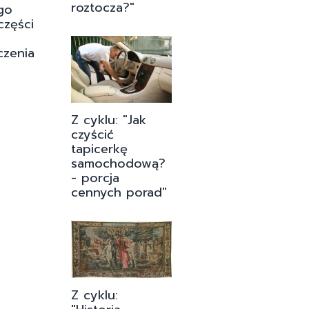
roztocza?"
go
części
czenia
Z cyklu: "Jak
czyścić
tapicerkę
samochodową?
- porcja
cennych porad"
Z cyklu: