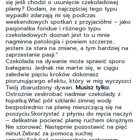
się jeśli chodzi o usunięcie czekoladowej
plamy? Dodam, że najczęściej tego typu
wypadki zdarzają mi się podczas
weekendowych spotkań z przyjaciółmi – jako
pasjonatka fondue i różnego typu
czekoladowych doznań jest to u mnie
nagminna patologia i powiem szczerze…
jestem za stara na zmiane, a tym bardziej na
zaprzestanie pasji.”
Czekolada na dywanie może sprawić sporo
bałaganu. Jednak nie martw się, w ciągu
zaledwie pięciu kroków dokonasz
piorunującego efektu, który w mig wyczyszci
Twój zbarudzony dywan.
Musisz tylko:
Ostrożnie zeskrobać nadmiar czekolady z
łopatką.Wlać pół szklanki zimnej wody
bezpośrednio na plamę mieszczącą się na
poszyciu.Skorzystać z płyniu do mycia naczyń
– delikatnie pocierać plamę ruchem okrężnym.
Nie szorować. Następnie pozostawić na pięć
minut.Zebrać za pomocą suchej