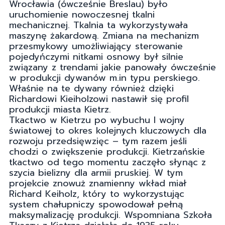
Wrocławia (ówcześnie Breslau) było
uruchomienie nowoczesnej tkalni
mechanicznej. Tkalnia ta wykorzystywała
maszynę żakardową. Zmiana na mechanizm
przesmykowy umożliwiający sterowanie
pojedyńczymi nitkami osnowy był silnie
związany z trendami jakie panowały ówcześnie
w produkcji dywanów m.in typu perskiego.
Właśnie na te dywany również dzięki
Richardowi Kieiholzowi nastawił się profil
produkcji miasta Kietrz.
Tkactwo w Kietrzu po wybuchu I wojny
światowej to okres kolejnych kluczowych dla
rozwoju przedsięwzięc – tym razem jeśli
chodzi o zwiększenie produkcji. Kietrzańskie
tkactwo od tego momentu zaczęło słynąc z
szycia bielizny dla armii pruskiej. W tym
projekcie znowuż znamienny wkład miał
Richard Keiholz, który to wykorzystując
system chałupniczy spowodował pełną
maksymalizację produkcji. Wspomniana Szkoła