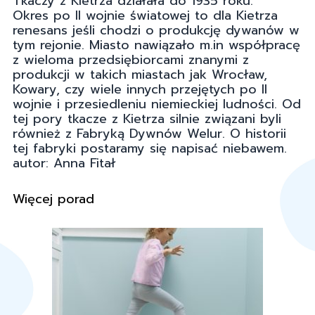
Tkaczy z Kietrza działała do 1935 roku.
Okres po II wojnie światowej to dla Kietrza
renesans jeśli chodzi o produkcję dywanów w
tym rejonie. Miasto nawiązało m.in współpracę
z wieloma przedsiębiorcami znanymi z
produkcji w takich miastach jak Wrocław,
Kowary, czy wiele innych przejętych po II
wojnie i przesiedleniu niemieckiej ludności. Od
tej pory tkacze z Kietrza silnie związani byli
również z Fabryką Dywnów Welur. O historii
tej fabryki postaramy się napisać niebawem.
autor: Anna Fitał
Więcej porad