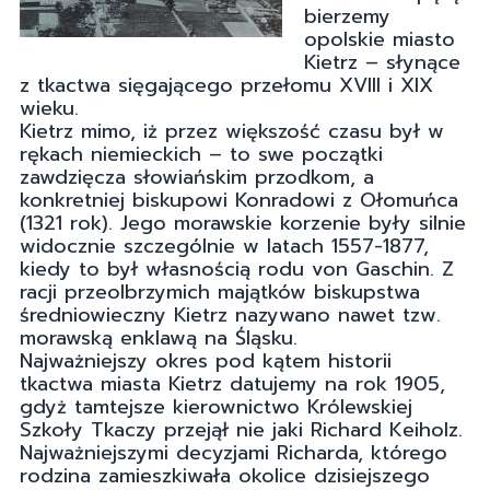
bierzemy
opolskie miasto
Kietrz – słynące
z tkactwa sięgającego przełomu XVIII i XIX
wieku.
Kietrz mimo, iż przez większość czasu był w
rękach niemieckich – to swe początki
zawdzięcza słowiańskim przodkom, a
konkretniej biskupowi Konradowi z Ołomuńca
(1321 rok). Jego morawskie korzenie były silnie
widocznie szczególnie w latach 1557-1877,
kiedy to był własnością rodu von Gaschin. Z
racji przeolbrzymich majątków biskupstwa
średniowieczny Kietrz nazywano nawet tzw.
morawską enklawą na Śląsku.
Najważniejszy okres pod kątem historii
tkactwa miasta Kietrz datujemy na rok 1905,
gdyż tamtejsze kierownictwo Królewskiej
Szkoły Tkaczy przejął nie jaki Richard Keiholz.
Najważniejszymi decyzjami Richarda, którego
rodzina zamieszkiwała okolice dzisiejszego