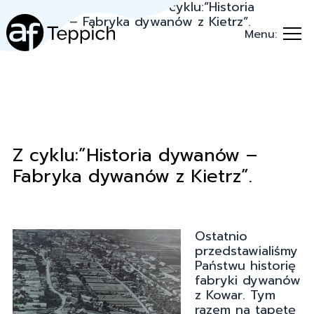
Teppich.pl
→
Porady
→
Z cyklu:”Historia
dywanów – Fabryka dywanów z Kietrz”.
Menu:
Z cyklu:”Historia dywanów –
Fabryka dywanów z Kietrz”.
Ostatnio
przedstawialiśmy
Państwu historię
fabryki dywanów
z Kowar. Tym
razem na tapętę