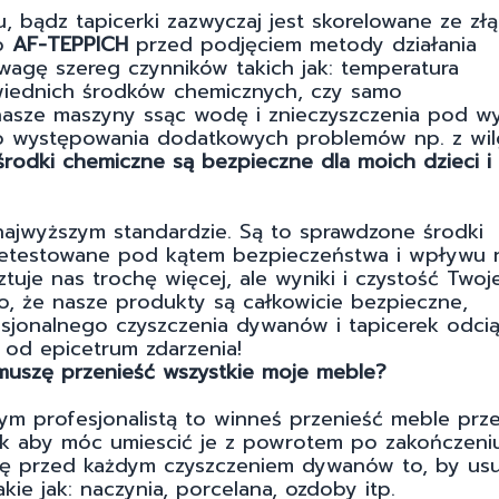
, bądz tapicerki zazwyczaj jest skorelowane ze złą
ko
AF-TEPPICH
przed podjęciem metody działania
wagę szereg czynników takich jak: temperatura
iednich środków chemicznych, czy samo
nasze maszyny ssąc wodę i znieczyszczenia pod w
yko występowania dodatkowych problemów np. z wil
rodki chemiczne są bezpieczne dla moich dzieci i
ajwyższym standardzie. Są to sprawdzone środki
rzetestowane pod kątem bezpieczeństwa i wpływu 
ztuje nas trochę więcej, ale wyniki i czystość Two
o, że nasze produkty są całkowicie bezpieczne,
sjonalnego czyszczenia dywanów i tapicerek odci
a od epicetrum zdarzenia!
muszę przenieść wszystkie moje meble?
łnym profesjonalistą to winneś przenieść meble prz
ak aby móc umiescić je z powrotem po zakończeni
się przed każdym czyszczeniem dywanów to, by us
kie jak: naczynia, porcelana, ozdoby itp.