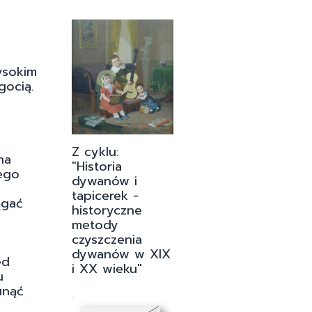
ysokim
gocią.
Z cyklu:
na
"Historia
jego
dywanów i
tapicerek -
ągać
historyczne
metody
czyszczenia
dywanów w XIX
ed
i XX wieku"
u
unąć