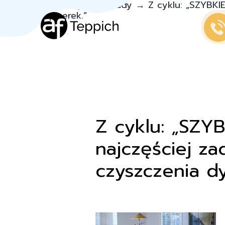
Teppich.pl
→
Porady
→
Z cyklu: „SZYBK
tapicerek.”
Z cyklu: „SZ
najczęściej z
czyszczenia d