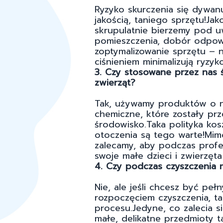
Ryzyko skurczenia się dywanu
jakością, taniego sprzętu!Ja
skrupulatnie bierzemy pod u
pomieszczenia, dobór odpow
zoptymalizowanie sprzętu – 
ciśnieniem minimalizują ryz
3. Czy stosowane przez nas ś
zwierząt?
Tak, używamy produktów o n
chemiczne, które zostały p
środowisko.Taka polityka kos
otoczenia są tego warte!Mim
zalecamy, aby podczas profe
swoje małe dzieci i zwierzęt
4. Czy podczas czyszczenia 
Nie, ale jeśli chcesz być pe
rozpoczęciem czyszczenia, t
procesu.Jedyne, co zalecia 
małe, delikatne przedmioty ta