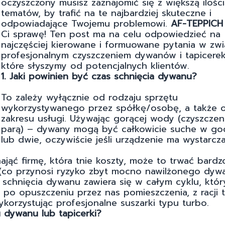
oczyszczony musisz zaznajomić się z większą ilośc
tematów, by trafić na te najbardziej skuteczne i
odpowiadające Twojemu problemowi.
AF-TEPPICH
Ci sprawę! Ten post ma na celu odpowiedzieć na
najczęściej kierowane i formuowane pytania w zwi
profesjonalnym czyszczeniem dywanów i tapicerek
które słyszymy od potencjalnych klientów.
1. Jaki powinien być czas schnięcia dywanu?
To zależy wyłącznie od rodzaju sprzętu
wykorzystywanego przez spółkę/osobę, a także 
zakresu usługi. Używając gorącej wody (czyszczen
parą) – dywany mogą być całkowicie suche w go
lub dwie, oczywiście jeśli urządzenie ma wystarcz
nająć firmę, która tnie koszty, może to trwać bardz
(co przynosi ryzyko zbyt mocno nawilżonego dywa
chnięcia dywanu zawiera się w całym cyklu, który
ż po opuszczeniu przez nas pomieszczenia, z racji 
ykorzystując profesjonalne suszarki typu turbo.
u dywanu lub tapicerki?