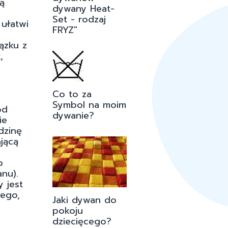
ią
dywany Heat-
Set - rodzaj
ułatwi
FRYZ"
ązku z
,
Co to za
Symbol na moim
od
dywanie?
ie
dzinę
ającą
o
nu).
 jest
tego,
Jaki dywan do
pokoju
dziecięcego?