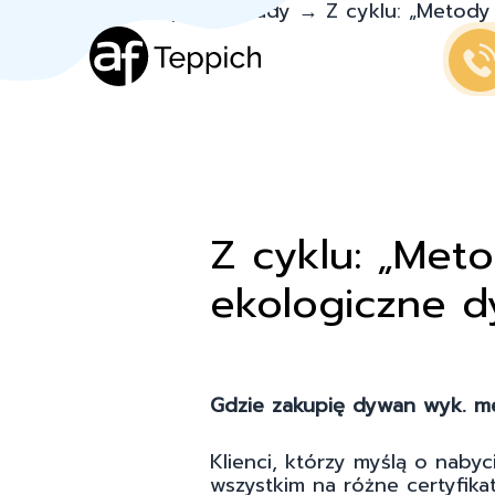
Teppich.pl
→
Porady
→
Z cyklu: „Metody
Z cyklu: „Met
ekologiczne d
Gdzie zakupię dywan wyk. m
Klienci, którzy myślą o nab
wszystkim na różne certyfikat