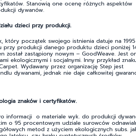
tyfikatów. Stanowią one ocenę różnych aspektów
dukcji dywanów.
iału dzieci przy produkcji.
k, który początek swojego istnienia datuje na 1995
u przy produkcji danego produktu dzieci poniżej 1
 ten został zastąpiony nowym – GoodWeave. Jest o
mi ekologicznymi i socjalnymi. Inny przykład znak
 Carpet. Wydawany przez organizację Step jest
dlu dywanami, jednak nie daje całkowitej gwarancj
logia znaków i certyfikatów.
ło informacji o materiale wyk. do produkcji dywa
im o 95 procentowym udziale surowców odnawial
gółowych metod z użyciem ekologicznych subs. ja
ego lateksu, czy braku syntetycznych środków