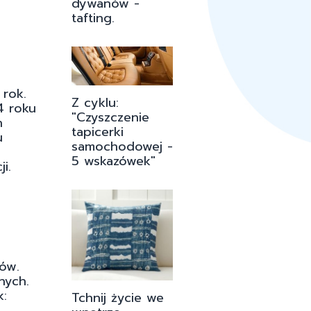
dywanów -
tafting.
 rok.
Z cyklu:
4 roku
"Czyszczenie
n
tapicerki
u
samochodowej -
5 wskazówek"
i.
nów.
nych.
k:
Tchnij życie we