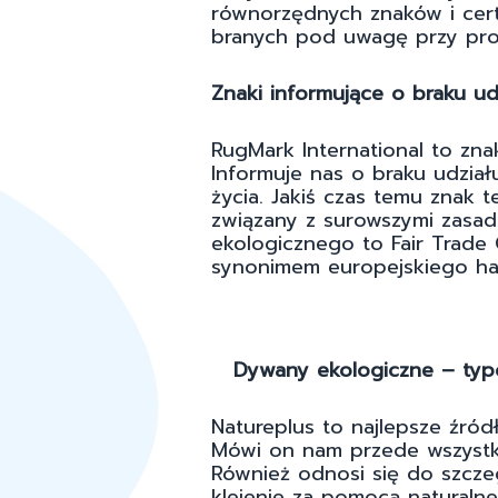
równorzędnych znaków i cer
branych pod uwagę przy pro
Znaki informujące o braku udz
RugMark International to zna
Informuje nas o braku udział
życia. Jakiś czas temu znak
związany z surowszymi zasada
ekologicznego to Fair Trade
synonimem europejskiego han
Dywany ekologiczne – typo
Natureplus to najlepsze źród
Mówi on nam przede wszystk
Również odnosi się do szcze
klejenie za pomocą naturaln