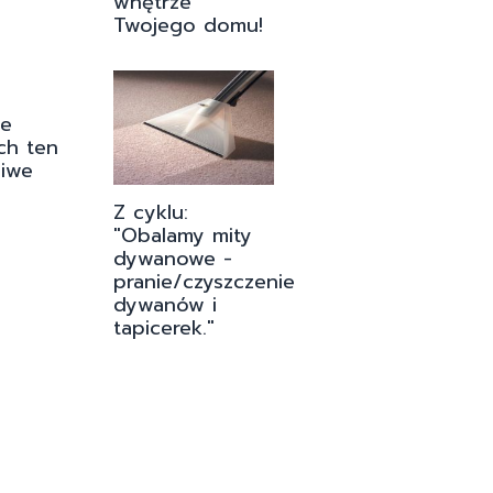
wnętrze
Twojego domu!
ie
ch ten
liwe
Z cyklu:
"Obalamy mity
dywanowe -
pranie/czyszczenie
dywanów i
tapicerek."