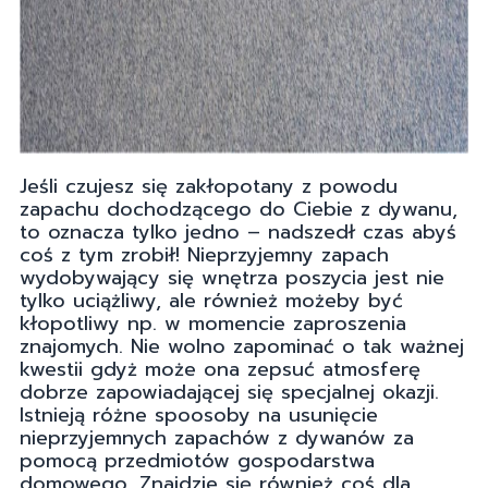
Jeśli czujesz się zakłopotany z powodu
zapachu dochodzącego do Ciebie z dywanu,
to oznacza tylko jedno – nadszedł czas abyś
coś z tym zrobił! Nieprzyjemny zapach
wydobywający się wnętrza poszycia jest nie
tylko uciążliwy, ale również możeby być
kłopotliwy np. w momencie zaproszenia
znajomych. Nie wolno zapominać o tak ważnej
kwestii gdyż może ona zepsuć atmosferę
dobrze zapowiadającej się specjalnej okazji.
Istnieją różne spoosoby na usunięcie
nieprzyjemnych zapachów z dywanów za
pomocą przedmiotów gospodarstwa
domowego. Znajdzie się również coś dla