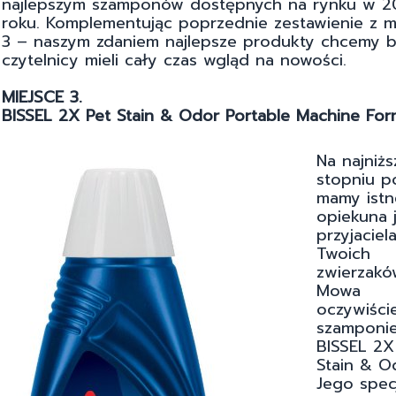
najlepszym szamponów dostępnych na rynku w 2
roku. Komplementując poprzednie zestawienie z 
3 – naszym zdaniem najlepsze produkty chcemy b
czytelnicy mieli cały czas wgląd na nowości.
MIEJSCE 3.
BISSEL 2X Pet Stain & Odor Portable Machine For
Na najniż
stopniu p
mamy ist
opiekuna j
przyjaciel
Twoich
zwierzakó
Mowa
oczywiści
szamponi
BISSEL 2X
Stain & O
Jego specj