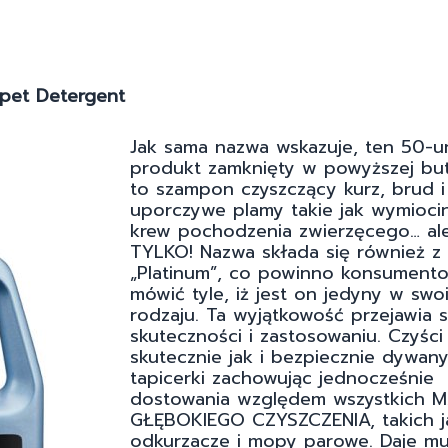
rpet Detergent
Jak sama nazwa wskazuje, ten 50-u
produkt zamknięty w powyższej bu
to szampon czyszczący kurz, brud i
uporczywe plamy takie jak wymiocin
krew pochodzenia zwierzęcego… ale
TYLKO! Nazwa składa się również z 
„Platinum”, co powinno konsumento
mówić tyle, iż jest on jedyny w swo
rodzaju. Ta wyjątkowość przejawia 
skuteczności i zastosowaniu. Czyści
skutecznie jak i bezpiecznie dywany
tapicerki zachowując jednocześnie
dostowania względem wszystkich 
GŁĘBOKIEGO CZYSZCZENIA, takich j
odkurzacze i mopy parowe. Daje mu