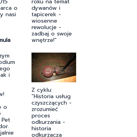
roku na temat
015
dywanów i
marca o
tapicerek -
y nasi
wiosenne
rewolucje -
zadbaj o swoje
wnętrze!"
mula
szym
odium
nego
ak i
a
Z cyklu:
w!
"Historia usług
czyszczących -
e o
zrozumieć
e
proces
 Pet
odkurzania -
dor.
historia
alnie
odkurzacza