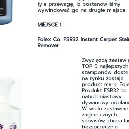
tyle przewagę, iż postanowiliśmy
wywindować go na drugie miejsce.
MIEJSCE 1.
Folex Co. FSR32 Instant Carpet Stai
Remover
Zwycięzcą zestawi
TOP 5 najlepszych
szamponów dostę
na rynku zostaje
produkt marki Fole
Produkt FSR32 to
natychmiastowy
dywanowy odplami
W wielu zestawian
zagranicznych
serwisów zbiera la
bezsprzecznie