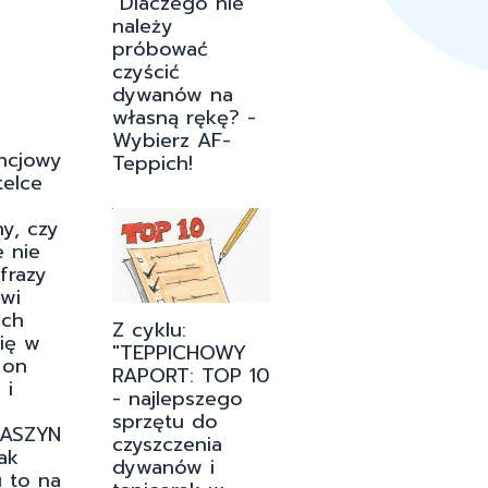
"Dlaczego nie
należy
próbować
czyścić
dywanów na
własną rękę? -
Wybierz AF-
ncjowy
Teppich!
telce
y, czy
 nie
frazy
wi
ich
Z cyklu:
się w
"TEPPICHOWY
 on
RAPORT: TOP 10
 i
- najlepszego
sprzętu do
MASZYN
czyszczenia
ak
dywanów i
 to na