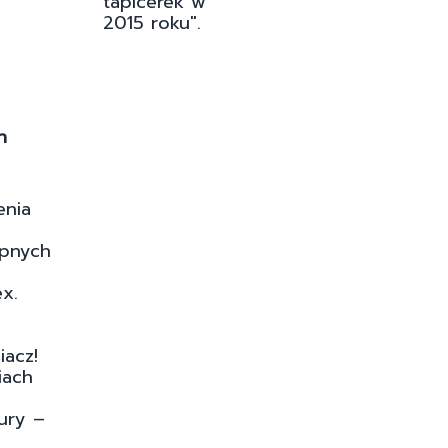
tapicerek w
2015 roku".
n
enia
pnych
x.
acz!
iach
ury –