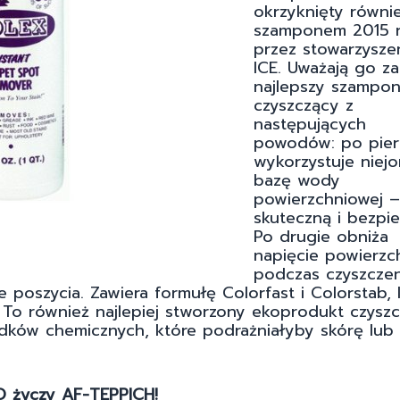
okrzyknięty równi
szamponem 2015 
przez stowarzysze
ICE. Uważają go za
najlepszy szampo
czyszczący z
następujących
powodów: po pier
wykorzystuje niej
bazę wody
powierzchniowej –
skuteczną i bezpie
Po drugie obniża
napięcie powierzc
podczas czyszczen
 poszycia. Zawiera formułę Colorfast i Colorstab, 
r. To również najlepiej stworzony ekoprodukt czyszc
dków chemicznych, które podrażniałyby skórę lub
 życzy AF-TEPPICH!