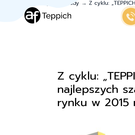
Teppich.pl
→
Porady
→
Z cyklu: „TEPPI
2”
Z cyklu: „TE
najlepszych 
rynku w 2015 