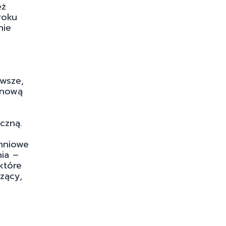
eż
roku
nie
n
wsze,
onową
czną.
hniowe
ia –
które
zący,