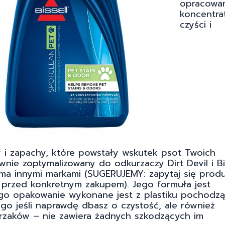
opracowa
koncentra
czyści i
y i zapachy, które powstały wskutek psot Twoich
wnie zoptymalizowany do odkurzaczy Dirt Devil i Bi
oma innymi markami (SUGERUJEMY: zapytaj się prod
rzed konkretnym zakupem). Jego formuła jest
ego opakowanie wykonane jest z plastiku pochodz
go jeśli naprawdę dbasz o czystość, ale również
rzaków – nie zawiera żadnych szkodzących im