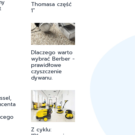
ny
Thomasa część
t
1"
Dlaczego warto
wybrać Berber -
prawidłowe
czyszczenie
dywanu.
ssel,
ucenta
ącego
Z cyklu: