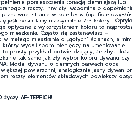
pełnienie pomieszczenia tonacją ciemniejszą lub
branego z reszty. Inny styl wspomina o dopełnieniu
przeciwnej stronie w kole barw (np. fioletowy-żółt
ię jeśli posiadamy maksymalnie 2-3 kolory.
Optyk
cje optyczne z wykorzystaniem koloru to najprosts
go mieszkania. Często się zastanawiasz –
o w małego mieszkania o „gołych” ścianach, a mim
y, którzy wydali sporo pieniędzy na umeblowanie
a to prosty przykład potwierdzający, że zbyt duża 
zkanie tak samo jak zły wybór koloru dywanu czy
NA:
Model dywanu o ciemnych barwach doda
większej powierzchni, analogicznie jasny dywan p
dem reszty elementów składowych powiekszy opty
 życzy AF-TEPPICH!