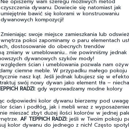
Nie opiszemy wam szeregu możliwych metod
czyszczenia dywanu. Dowiecie się natomiast jak
umiejętnie bawić się kolorami w konstruowaniu
dywanowych kompozycji!
Zmieniając swoje miejsce zamieszkania lub odswież
wnętrza pokoi zapominamy o paru elementach ust
nach, dostosowanie do obecnych trendów
obą zmiany w umeblowaniu… nie powinniśmy jednak
jnowszych dywanowych szyków mody!
względem ścian i umeblowania pozwala nam ożywi
osiadamy ciemne meble. W przypadku małego pokoj
ycznie nasz kąt. Jeśli jednak lubujesz się w efek
raktuj swój nowy dywan jako element tła – niechaj
EPPICH RADZI:
gdy wprowadzamy modne kolory
jąc odpowiedni kolor dywanu bierzemy pod uwagę
lor ścian i podłóg, jak i mebli wraz z wyposażenie
ie mieszać zbyt dużej ilości kolorów w jednej pal
wnętrze.
AF TEPPICH RADZI:
jeśli w Twoim pokoju p
osuj kolor dywanu do jednego z nich! Często spot