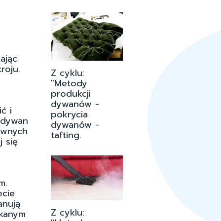
ając
roju.
Z cyklu:
"Metody
produkcji
dywanów -
ć i
pokrycia
u dywan
dywanów -
townych
tafting.
 się
m.
ecie
anują
Z cyklu:
ykanym