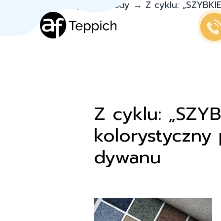
Teppich.pl
→
Porady
→
Z cyklu: „SZYBK
Z cyklu: „SZ
kolorystyczny
dywanu