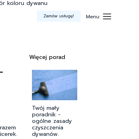
ór koloru dywanu
Zamów usługę!
Menu:
Więcej porad
–
Twój mały
poradnik -
ogólne zasady
czyszczenia
razem
dywanów.
icerek.