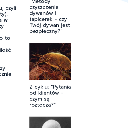
"Metody
czyszczenie
, czyli
dywanów i
y).
tapicerek - czy
a w
Twój dywan jest
zy
bezpieczny?"
o to
ilość
rzy
cznie
Z cyklu: "Pytania
od klientów -
czym są
roztocza?"