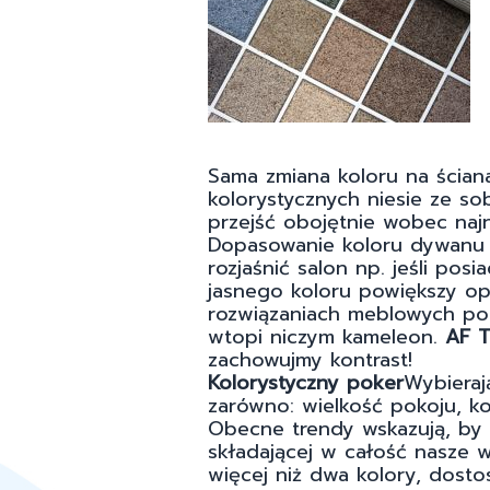
Sama zmiana koloru na ścia
kolorystycznych niesie ze s
przejść obojętnie wobec na
Dopasowanie koloru dywanu 
rozjaśnić salon np. jeśli p
jasnego koloru powiększy opt
rozwiązaniach meblowych pot
wtopi niczym kameleon.
AF T
zachowujmy kontrast!
Kolorystyczny poker
Wybiera
zarówno: wielkość pokoju, ko
Obecne trendy wskazują, by n
składającej w całość nasze 
więcej niż dwa kolory, dost