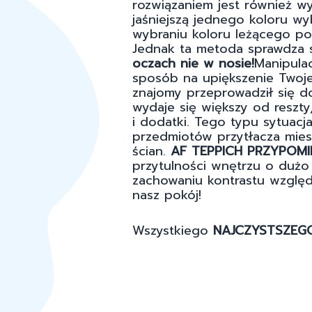
rozwiązaniem jest również wy
jaśniejszą jednego koloru wy
wybraniu koloru leżącego po 
Jednak ta metoda sprawdza s
oczach nie w nosie!
Manipula
sposób na upiększenie Twoje
znajomy przeprowadził się d
wydaje się większy od reszt
i dodatki. Tego typu sytuacj
przedmiotów przytłacza mies
ścian.
AF TEPPICH PRZYPOMI
przytulności wnętrzu o dużo 
zachowaniu kontrastu wzglę
nasz pokój!
Wszystkiego
NAJCZYSTSZEGO