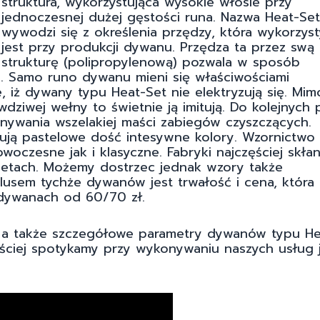
struktura, wykorzystująca wysokie włosie przy
jednoczesnej dużej gęstości runa. Nazwa Heat-Set
wywodzi się z określenia przędzy, która wykorzys
jest przy produkcji dywanu. Przędza ta przez swą
strukturę (polipropylenową) pozwala w sposób
na. Samo runo dywanu mieni się właściwościami
e, iż dywany typu Heat-Set nie elektryzują się. Mimo
ziwej wełny to świetnie ją imitują. Do kolejnych 
ywania wszelakiej maści zabiegów czyszczących.
mują pastelowe dość intesywne kolory. Wzornictwo
oczesne jak i klasyczne. Fabryki najczęściej skłan
ozetach. Możemy dostrzec jednak wzory także
lusem tychże dywanów jest trwałość i cena, która
 dywanach od 60/70 zł.
k, a także szczegółowe parametry dywanów typu He
zęściej spotykamy przy wykonywaniu naszych usług 