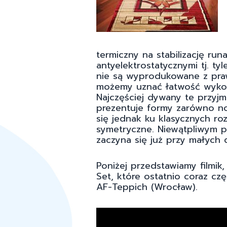
termiczny na stabilizację ru
antyelektrostatycznymi tj. tyl
nie są wyprodukowane z prawd
możemy uznać łatwość wykon
Najczęściej dywany te przyj
prezentuje formy zarówno now
się jednak ku klasycznych r
symetryczne. Niewątpliwym p
zaczyna się już przy małych
Poniżej przedstawiamy filmi
Set, które ostatnio coraz c
AF-Teppich (Wrocław).