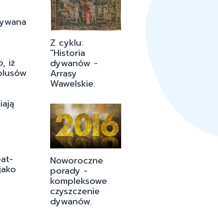
tywana
Z cyklu:
"Historia
, iż
dywanów -
plusów
Arrasy
Wawelskie.
iają
at-
Noworoczne
jako
porady -
kompleksowe
czyszczenie
dywanów.