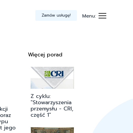
Zamów usługę!
Menu:
Więcej porad
Z cyklu:
"Stowarzyszenia
przemysłu - CRI,
cji
część 1"
oraz
ypu
t jego