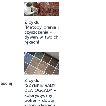
Z cyklu:
"Metody prania i
czyszczenia -
dywan w twoich
rękach!
Z cyklu:
ęściej
"SZYBKIE RADY
DLA OGŁADY -
kolorystyczny
poker - dobór
koloru dywanu