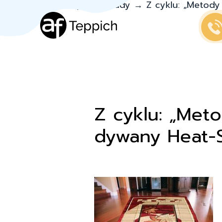
Teppich.pl
→
Porady
→
Z cyklu: „Metod
Z cyklu: „Met
dywany Heat-