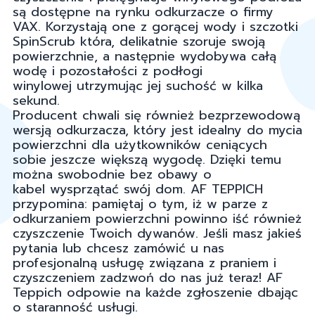
są dostępne na rynku odkurzacze o firmy
VAX. Korzystają one z gorącej wody i szczotki
SpinScrub która, delikatnie szoruje swoją
powierzchnie, a następnie wydobywa całą
wodę i pozostałości z podłogi
winylowej utrzymując jej suchość w kilka
sekund.
Producent chwali się również bezprzewodową
wersją odkurzacza, który jest idealny do mycia
powierzchni dla użytkowników ceniących
sobie jeszcze większą wygodę. Dzięki temu
można swobodnie bez obawy o
kabel wysprzątać swój dom. AF TEPPICH
przypomina: pamiętaj o tym, iż w parze z
odkurzaniem powierzchni powinno iść również
czyszczenie Twoich dywanów. Jeśli masz jakieś
pytania lub chcesz zamówić u nas
profesjonalną usługę związana z praniem i
czyszczeniem zadzwoń do nas już teraz! AF
Teppich odpowie na każde zgłoszenie dbając
o staranność usługi.