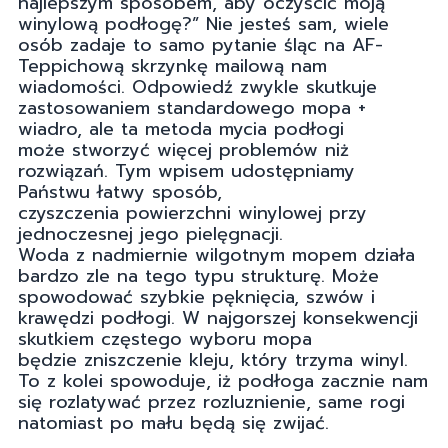
najlepszym sposobem, aby oczyścić moją
winylową podłogę?” Nie jesteś sam, wiele
osób zadaje to samo pytanie śląc na AF-
Teppichową skrzynkę mailową nam
wiadomości. Odpowiedź zwykle skutkuje
zastosowaniem standardowego mopa +
wiadro, ale ta metoda mycia podłogi
może stworzyć więcej problemów niż
rozwiązań. Tym wpisem udostępniamy
Państwu łatwy sposób,
czyszczenia powierzchni winylowej przy
jednoczesnej jego pielęgnacji.
Woda z nadmiernie wilgotnym mopem działa
bardzo zle na tego typu strukturę. Może
spowodować szybkie pęknięcia, szwów i
krawędzi podłogi. W najgorszej konsekwencji
skutkiem częstego wyboru mopa
będzie zniszczenie kleju, który trzyma winyl.
To z kolei spowoduje, iż podłoga zacznie nam
się rozlatywać przez rozluznienie, same rogi
natomiast po mału będą się zwijać.